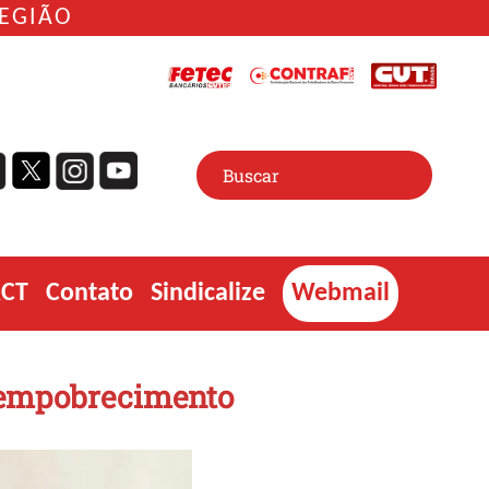
REGIÃO
ACT
Contato
Sindicalize
Webmail
e empobrecimento