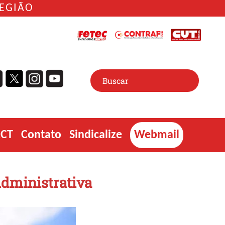
REGIÃO
ACT
Contato
Sindicalize
Webmail
Administrativa