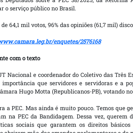
o serviço público no Brasil.
al de 64,1 mil votos, 96% das opiniões (61,7 mil) di
/www.camara.leg.br/enquetes/2576168
nte com o texto
T Nacional e coordenador do Coletivo das Três Es
l importância que servidores e servidoras e a p
Câmara Hugo Motta (Republicanos-PB), votando no 
ra a PEC. Mas ainda é muito pouco. Temos que ge
m na PEC da Bandidagem. Dessa vez, querem destr
ticas sociais que garantem os direitos básicos
ão abrirem mão das emendas parlamentares e do p