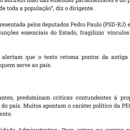
e toda a população”, diz o dirigente.
resentada pelos deputados Pedro Paulo (PSD-RJ) e Z
funções essenciais do Estado, fragilizar vínculo
as alertam que o texto retoma pontos da antig
e quem serve ao país.
antes, predominam críticas contundentes à prop
 do país. Muitos apontam o caráter político da PE
ento.
lidade Administrativa. Para entrar no serviço p