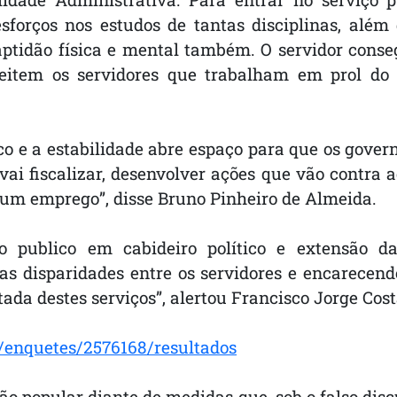
sforços nos estudos de tantas disciplinas, alé
aptidão física e mental também. O servidor cons
espeitem os servidores que trabalham em prol
o e a estabilidade abre espaço para que os gove
vai fiscalizar, desenvolver ações que vão contra a
 um emprego”, disse Bruno Pinheiro de Almeida.
ço publico em cabideiro político e extensão d
as disparidades entre os servidores e encarecen
da destes serviços”, alertou Francisco Jorge Cost
/enquetes/2576168/resultados
o popular diante de medidas que, sob o falso di