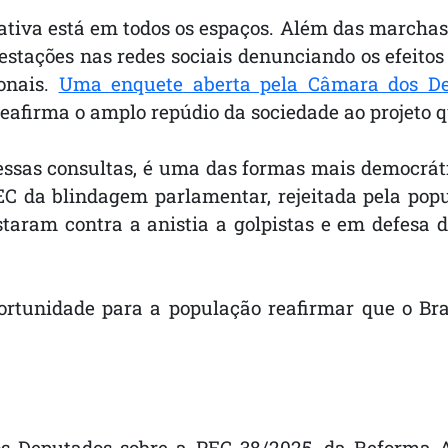
tiva está em todos os espaços. Além das marchas e
festações nas redes sociais denunciando os efeit
ionais.
Uma enquete aberta pela Câmara dos De
afirma o amplo repúdio da sociedade ao projeto qu
ssas consultas, é uma das formas mais democrátic
C da blindagem parlamentar, rejeitada pela popu
taram contra a anistia a golpistas e em defesa 
tunidade para a população reafirmar que o Bras
s Deputados sobre a PEC 38/2025, da Reforma Ad