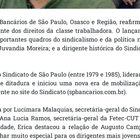
 Bancários de São Paulo, Osasco e Região, reafir
nte dos direitos da classe trabalhadora. O lanç
portantes quadros do sindicalismo e da política n
Juvandia Moreira; e a dirigente histórica do Sin
o Sindicato de São Paulo (entre 1979 e 1985), lid
e ditadura e iniciou uma nova era de mobilizaç
ente no site do Sindicato (spbancarios.com.br).
por Lucimara Malaquias, secretária-geral do Sindi
Ana Lucia Ramos, secretária-geral da Fetec-CUT S
vidade, Erica destacou a relação de Augusto C
lhar muito especial para os dirigentes mais joven