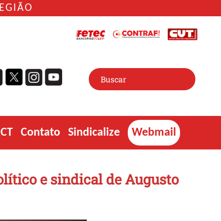
REGIÃO
ACT
Contato
Sindicalize
Webmail
lítico e sindical de Augusto