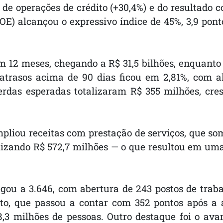
de operações de crédito (+30,4%) e do resultado co
ROE) alcançou o expressivo índice de 45%, 3,9 po
 12 meses, chegando a R$ 31,5 bilhões, enquanto o
atrasos acima de 90 dias ficou em 2,81%, com al
perdas esperadas totalizaram R$ 355 milhões, cr
liou receitas com prestação de serviços, que so
alizando R$ 572,7 milhões — o que resultou em uma
egou a 3.646, com abertura de 243 postos de tra
o, que passou a contar com 352 pontos após a a
,3 milhões de pessoas. Outro destaque foi o ava