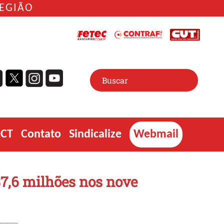
REGIÃO
ACT
Contato
Sindicalize
Webmail
37,6 milhões nos nove