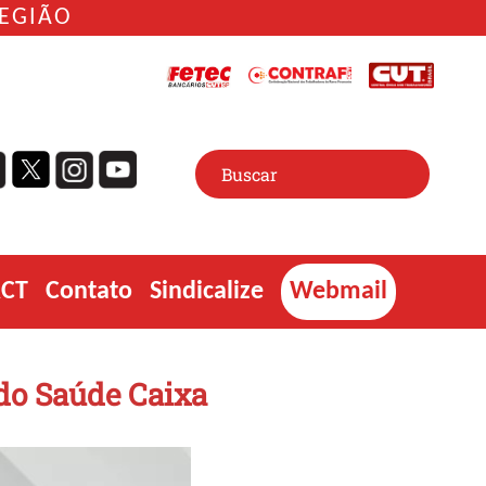
REGIÃO
ACT
Contato
Sindicalize
Webmail
 do Saúde Caixa